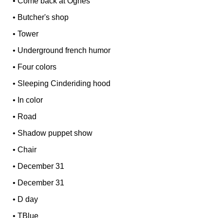
•
Come back at Ognes
•
Butcher's shop
•
Tower
•
Underground french humor
•
Four colors
•
Sleeping Cinderiding hood
•
In color
•
Road
•
Shadow puppet show
•
Chair
•
December 31
•
December 31
•
D day
•
TBlue