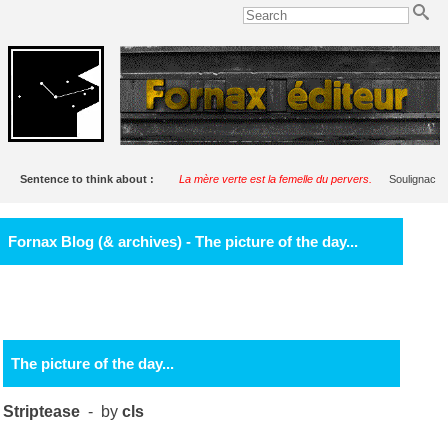
Sentence to think about :
La mère verte est la femelle du pervers.
Soulignac
Fornax Blog (& archives) - The picture of the day...
The picture of the day...
Striptease
- by
cls