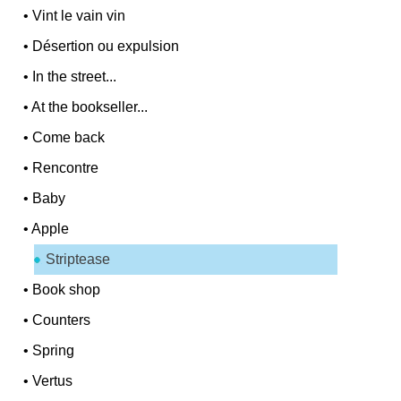
•
Vint le vain vin
•
Désertion ou expulsion
•
In the street...
•
At the bookseller...
•
Come back
•
Rencontre
•
Baby
•
Apple
Striptease
•
Book shop
•
Counters
•
Spring
•
Vertus