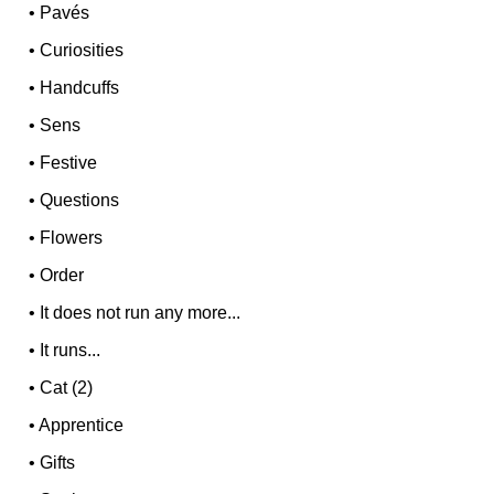
•
Pavés
•
Curiosities
•
Handcuffs
•
Sens
•
Festive
•
Questions
•
Flowers
•
Order
•
It does not run any more...
•
It runs...
•
Cat (2)
•
Apprentice
•
Gifts