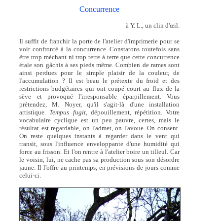
Concurrence
à Y. L., un clin d'œil.
Il suffit de franchir la porte de l'atelier d'imprimerie pour se
voir confronté à la concurrence. Constatons toutefois sans
être trop méchant ni trop terre à terre que cette concurrence
étale son gâchis à ses pieds même. Combien de rames sont
ainsi perdues pour le simple plaisir de la couleur, de
l'accumulation ? Il est beau le prétexte du froid et des
restrictions budgétaires qui ont coupé court au flux de la
sève et provoqué l'irresponsable éparpillement. Vous
prétendez, M. Noyer, qu'il s'agit-là d'une installation
artistique.
Tempus fugit,
dépouillement, répétition. Votre
vocabulaire cyclique est un peu pauvre, certes, mais le
résultat est regardable, on l'admet, on l'avoue. On consent.
On reste quelques instants à regarder dans le vent qui
transit, sous l'influence enveloppante d'une humidité qui
force au frisson. Et l'on rentre à l'atelier boire un tilleul. Car
le voisin, lui, ne cache pas sa production sous son désordre
jaune. Il l'offre au printemps, en prévisions de jours comme
celui-ci.