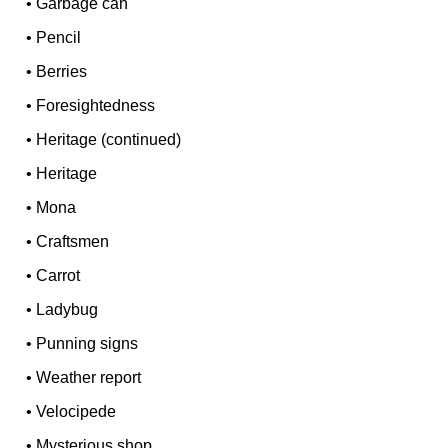
•
Garbage can
•
Pencil
•
Berries
•
Foresightedness
•
Heritage (continued)
•
Heritage
•
Mona
•
Craftsmen
•
Carrot
•
Ladybug
•
Punning signs
•
Weather report
•
Velocipede
•
Mysterious shop