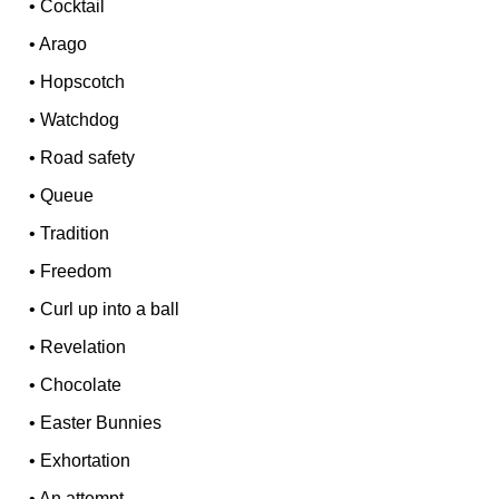
•
Cocktail
•
Arago
•
Hopscotch
•
Watchdog
•
Road safety
•
Queue
•
Tradition
•
Freedom
•
Curl up into a ball
•
Revelation
•
Chocolate
•
Easter Bunnies
•
Exhortation
•
An attempt...