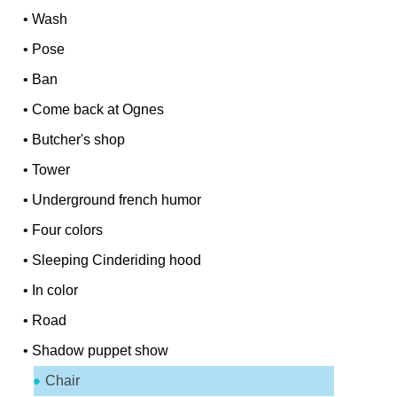
•
Wash
•
Pose
•
Ban
•
Come back at Ognes
•
Butcher's shop
•
Tower
•
Underground french humor
•
Four colors
•
Sleeping Cinderiding hood
•
In color
•
Road
•
Shadow puppet show
Chair