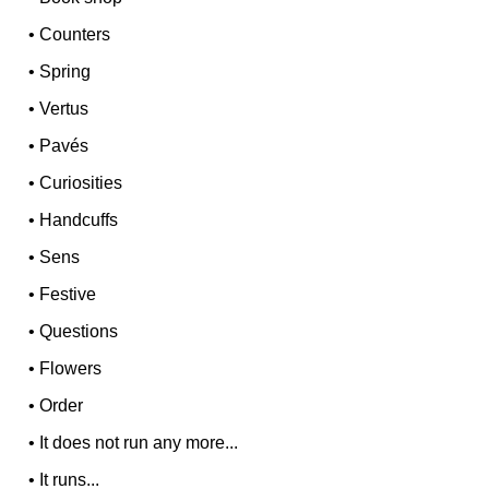
•
Counters
•
Spring
•
Vertus
•
Pavés
•
Curiosities
•
Handcuffs
•
Sens
•
Festive
•
Questions
•
Flowers
•
Order
•
It does not run any more...
•
It runs...