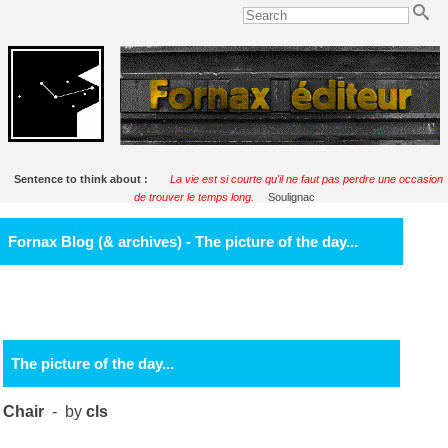
Sentence to think about :
La vie est si courte qu'il ne faut pas perdre une occasion
de trouver le temps long.
Soulignac
Fornax Blog (& archives) - The picture of the day...
The picture of the day...
Chair
- by
cls