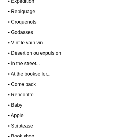
•
Expedition
•
Repiquage
•
Croquenots
•
Godasses
•
Vint le vain vin
•
Désertion ou expulsion
•
In the street...
•
At the bookseller...
•
Come back
•
Rencontre
•
Baby
•
Apple
•
Striptease
•
Book shop