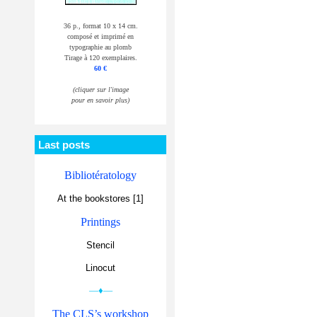
36 p., format 10 x 14 cm.
composé et imprimé en
typographie au plomb
Tirage à 120 exemplaires.
60 €
(cliquer sur l'image
pour en savoir plus)
Last posts
Bibliotératology
At the bookstores [1]
Printings
Stencil
Linocut
—♦—
The CLS’s workshop