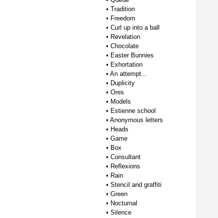
•
Tradition
•
Freedom
•
Curl up into a ball
•
Revelation
•
Chocolate
•
Easter Bunnies
•
Exhortation
•
An attempt...
•
Duplicity
•
Ores
•
Models
•
Estienne school
•
Anonymous letters
•
Heads
•
Game
•
Box
•
Consultant
•
Reflexions
•
Rain
•
Stencil and graffiti
•
Green
•
Nocturnal
•
Silence