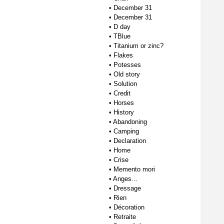
•
December 31
•
December 31
•
D day
•
TBlue
•
Titanium or zinc?
•
Flakes
•
Potesses
•
Old story
•
Solution
•
Credit
•
Horses
•
History
•
Abandoning
•
Camping
•
Declaration
•
Home
•
Crise
•
Memento mori
•
Anges...
•
Dressage
•
Rien
•
Décoration
•
Retraite