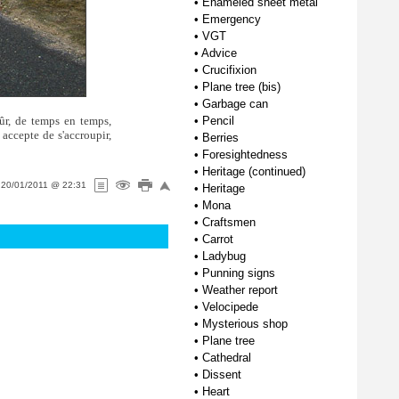
•
Enameled sheet metal
•
Emergency
•
VGT
•
Advice
•
Crucifixion
•
Plane tree (bis)
•
Garbage can
ûr, de temps en temps,
•
Pencil
accepte de s'accroupir,
•
Berries
•
Foresightedness
•
Heritage (continued)
n
20/01/2011 @ 22:31
•
Heritage
•
Mona
•
Craftsmen
•
Carrot
•
Ladybug
•
Punning signs
•
Weather report
•
Velocipede
•
Mysterious shop
•
Plane tree
•
Cathedral
•
Dissent
•
Heart