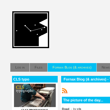
Log in
Files
Fornax Blog (& archives)
News
CLS typo
Fornax Blog (& archives) - T
The picture of the day...
Road
- by
cls
CLS'S PROFESSIONAL