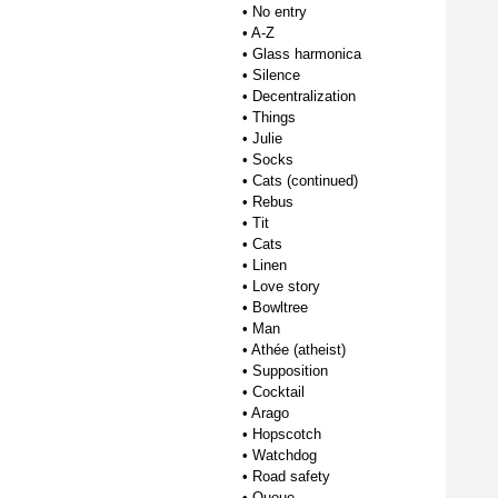
•
No entry
•
A-Z
•
Glass harmonica
•
Silence
•
Decentralization
•
Things
•
Julie
•
Socks
•
Cats (continued)
•
Rebus
•
Tit
•
Cats
•
Linen
•
Love story
•
Bowltree
•
Man
•
Athée (atheist)
•
Supposition
•
Cocktail
•
Arago
•
Hopscotch
•
Watchdog
•
Road safety
•
Queue