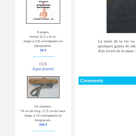
8 pages,
format 11,2 x 9 cm.
La route de la vie va
tirage à 131 exemplaires en
quelques grains de sab
typographie.
d'un revers de la main. 
30 €
__________
CLS
A pas feutrés
Comments
Un volumen,
79 cm de long, 17,5 cm de haut.
tirage à 10 exemplaires en
linogravure.
250 €
__________