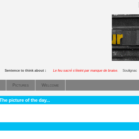
Sentence to think about :
Le feu sacré s'éteint par manque de braise.
Soulignac
Pictures
Welcome
he picture of the day...