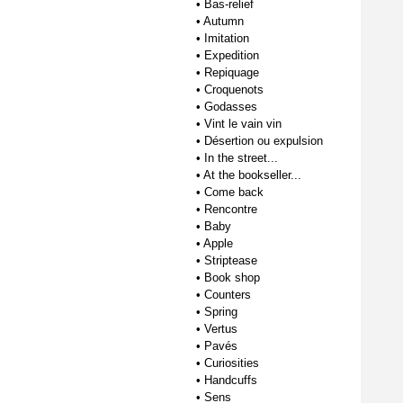
•
Bas-relief
•
Autumn
•
Imitation
•
Expedition
•
Repiquage
•
Croquenots
•
Godasses
•
Vint le vain vin
•
Désertion ou expulsion
•
In the street...
•
At the bookseller...
•
Come back
•
Rencontre
•
Baby
•
Apple
•
Striptease
•
Book shop
•
Counters
•
Spring
•
Vertus
•
Pavés
•
Curiosities
•
Handcuffs
•
Sens