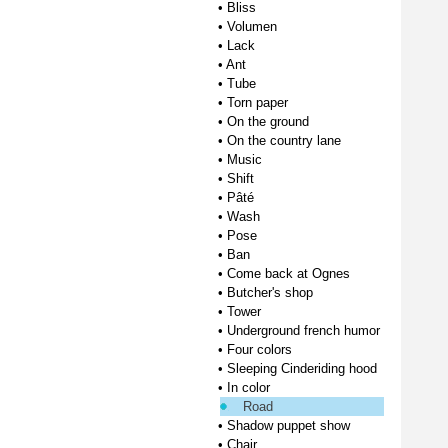
•
Bliss
•
Volumen
•
Lack
•
Ant
•
Tube
•
Torn paper
•
On the ground
•
On the country lane
•
Music
•
Shift
•
Pâté
•
Wash
•
Pose
•
Ban
•
Come back at Ognes
•
Butcher's shop
•
Tower
•
Underground french humor
•
Four colors
•
Sleeping Cinderiding hood
•
In color
Road
•
Shadow puppet show
•
Chair