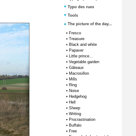
Typo des rues
Tools
The picture of the day...
•
Fresco
•
Treasure
•
Black and white
•
Papaver
•
Little prince...
•
Vegetable garden
•
Gâteaux
•
Macrosillon
•
Mills
•
Ring
•
Noise
•
Hedgehog
•
Hell
•
Sheep
•
Writing
•
Procrastination
•
Buffalo
•
Free