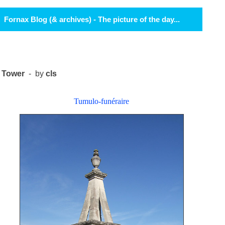
Fornax Blog (& archives) - The picture of the day...
Tower
- by
cls
Tumulo-funéraire