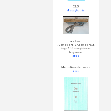
CLS
A pas feutrés
Un volumen,
79 cm de long, 17,5 cm de haut.
tirage à 10 exemplaires en
linogravure.
250 €
__________
Marie-Rose de France
Dits