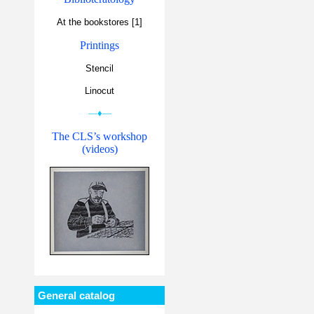
At the bookstores [1]
Printings
Stencil
Linocut
—♦—
The CLS’s workshop
(videos)
General catalog