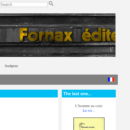
.
Soulignac
The last one...
L’homme au coin
La vie...