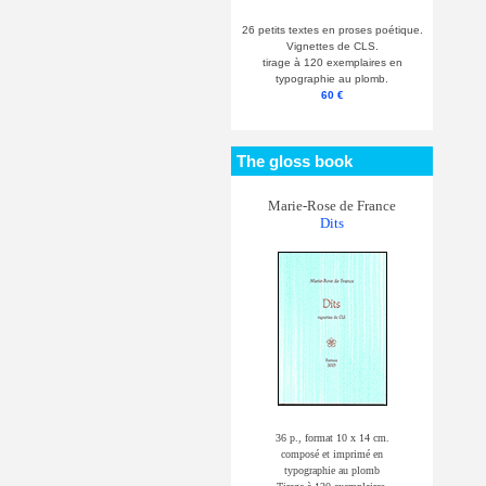
26 petits textes en proses poétique.
Vignettes de CLS.
tirage à 120 exemplaires en
typographie au plomb.
60 €
The gloss book
Marie-Rose de France
Dits
36 p., format 10 x 14 cm.
composé et imprimé en
typographie au plomb