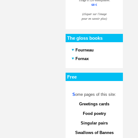
Tirage à 120 exemplaires.
60 €
(cliquer sur l'image
pour en savoir plus)
The gloss books
Fourneau
Fornax
Free
S
ome pages of this site:
Greetings cards
Food poetry
Singular pairs
Swallows of Bannes