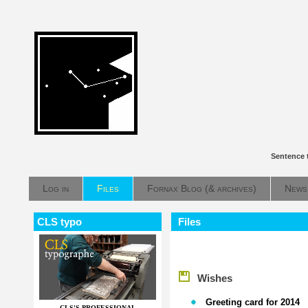
Sentence 
Log in
Files
Fornax Blog (& archives)
News
CLS typo
Files
Wishes
Greeting card for 2014
CLS'S PROFESSIONAL