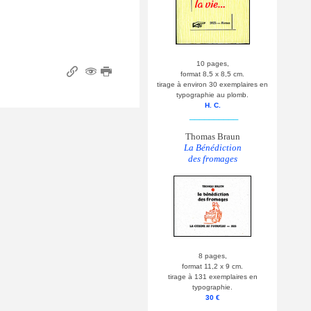
10 pages,
format 8,5 x 8,5 cm.
tirage à environ 30 exemplaires en
typographie au plomb.
H. C.
__________
Thomas Braun
La Bénédiction
des fromages
8 pages,
format 11,2 x 9 cm.
tirage à 131 exemplaires en
typographie.
30 €
__________