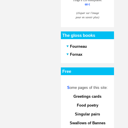
Tirage à 120 exemplaires.
60 €
(cliquer sur l'image
pour en savoir plus)
The gloss books
Fourneau
Fornax
Free
S
ome pages of this site:
Greetings cards
Food poetry
Singular pairs
Swallows of Bannes