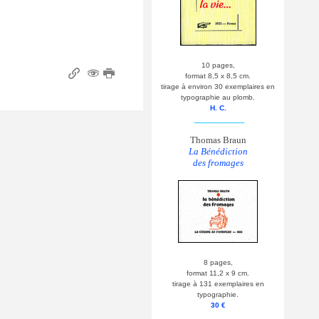
10 pages,
format 8,5 x 8,5 cm.
tirage à environ 30 exemplaires en
typographie au plomb.
H. C.
__________
Thomas Braun
La Bénédiction
des fromages
8 pages,
format 11,2 x 9 cm.
tirage à 131 exemplaires en
typographie.
30 €
__________