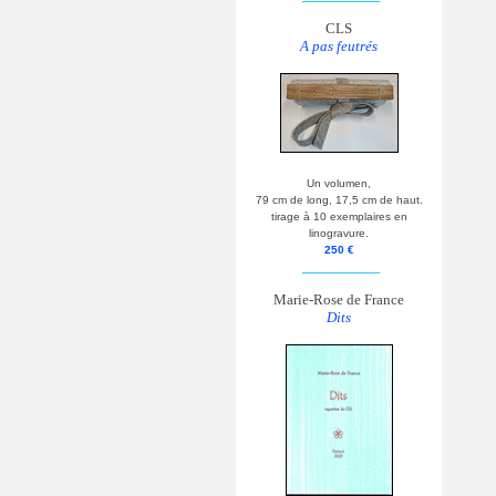
CLS
A pas feutrés
Un volumen,
79 cm de long, 17,5 cm de haut.
tirage à 10 exemplaires en
linogravure.
250 €
__________
Marie-Rose de France
Dits