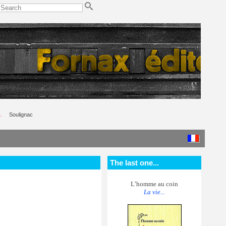
.
Soulignac
The last one...
L’homme au coin
La vie...