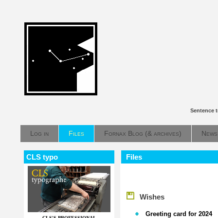
Sentence t
Log in
Files
Fornax Blog (& archives)
News
CLS typo
Files
Wishes
Greeting card for 2024
CLS'S PROFESSIONAL