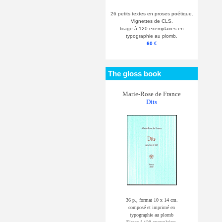
26 petits textes en proses poétique.
Vignettes de CLS.
tirage à 120 exemplaires en
typographie au plomb.
60 €
The gloss book
Marie-Rose de France
Dits
36 p., format 10 x 14 cm.
composé et imprimé en
typographie au plomb