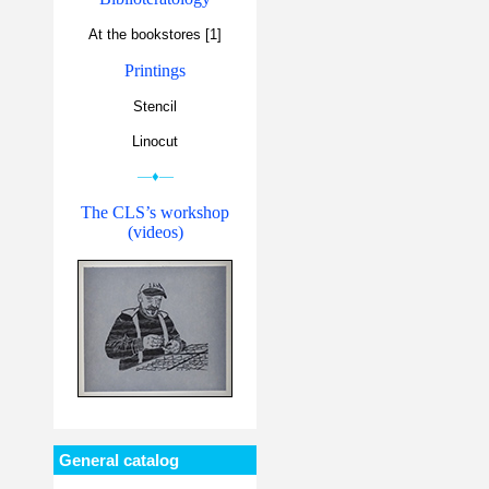
At the bookstores [1]
Printings
Stencil
Linocut
—♦—
The CLS’s workshop
(videos)
General catalog