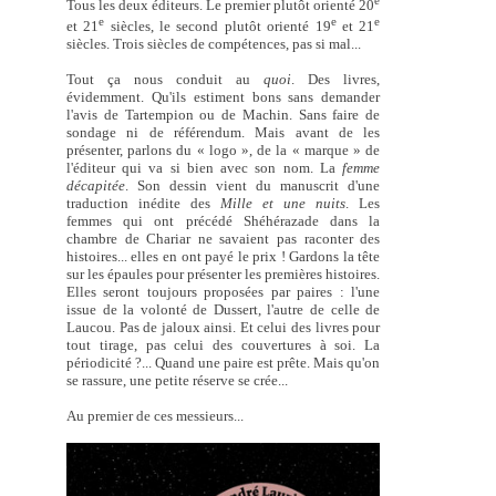
Tous les deux éditeurs. Le premier plutôt orienté 20
e
e
e
et 21
siècles, le second plutôt orienté 19
et 21
siècles. Trois siècles de compétences, pas si mal...
Tout ça nous conduit au
quoi
. Des livres,
évidemment. Qu'ils estiment bons sans demander
l'avis de Tartempion ou de Machin. Sans faire de
sondage ni de référendum. Mais avant de les
présenter, parlons du « logo », de la « marque » de
l'éditeur qui va si bien avec son nom. La
femme
décapitée
. Son dessin vient du manuscrit d'une
traduction inédite des
Mille et une nuits
. Les
femmes qui ont précédé Shéhérazade dans la
chambre de Chariar ne savaient pas raconter des
histoires... elles en ont payé le prix ! Gardons la tête
sur les épaules pour présenter les premières histoires.
Elles seront toujours proposées par paires : l'une
issue de la volonté de Dussert, l'autre de celle de
Laucou. Pas de jaloux ainsi. Et celui des livres pour
tout tirage, pas celui des couvertures à soi. La
périodicité ?... Quand une paire est prête. Mais qu'on
se rassure, une petite réserve se crée...
Au premier de ces messieurs...