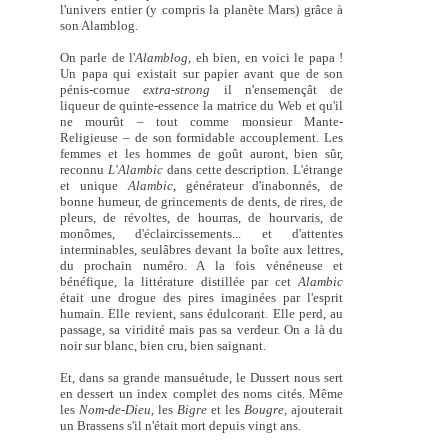
l'univers entier (y compris la planète Mars) grâce à
son Alamblog.
On parle de l'
Alamblog
, eh bien, en voici le papa !
Un papa qui existait sur papier avant que de son
pénis-cornue
extra-strong
il n'ensemençât de
liqueur de quinte-essence la matrice du Web et qu'il
ne mourût – tout comme monsieur Mante-
Religieuse – de son formidable accouplement. Les
femmes et les hommes de goût auront, bien sûr,
reconnu
L'Alambic
dans cette description. L'étrange
et unique
Alambic
, générateur d'inabonnés, de
bonne humeur, de grincements de dents, de rires, de
pleurs, de révoltes, de hourras, de hourvaris, de
monômes, d'éclaircissements... et d'attentes
interminables, seulâbres devant la boîte aux lettres,
du prochain numéro. A la fois vénéneuse et
bénéfique, la littérature distillée par cet
Alambic
était une drogue des pires imaginées par l'esprit
humain. Elle revient, sans édulcorant. Elle perd, au
passage, sa viridité mais pas sa verdeur. On a là du
noir sur blanc, bien cru, bien saignant.
Et, dans sa grande mansuétude, le Dussert nous sert
en dessert un index complet des noms cités. Même
les
Nom-de-Dieu,
les
Bigre
et les
Bougre,
ajouterait
un Brassens s'il n'était mort depuis vingt ans.