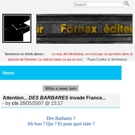
Sentence to think about :
Le mal, dit l'Alchimiste, ce n'est pas ce qui entre dans la
bouche de l'homme. Le mal est dans ce qui en sort.
Paulo Coelho (
L'Alchimiste
)
News
Write a news item
Attention...
DES BARBARES
invade France...
- by
cls
28/05/2007 @ 15:17
Des Barbares ?
Ah bon ? Qui ? Et pour quoi faire ?