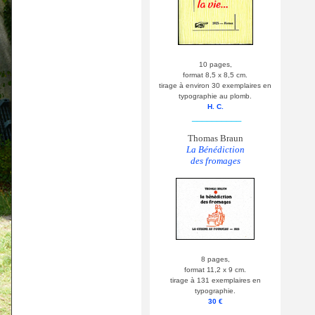
10 pages,
format 8,5 x 8,5 cm.
tirage à environ 30 exemplaires en
typographie au plomb.
H. C.
__________
Thomas Braun
La Bénédiction
des fromages
8 pages,
format 11,2 x 9 cm.
tirage à 131 exemplaires en
typographie.
30 €
__________