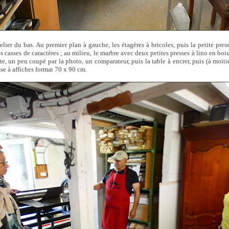
telier du bas. Au premier plan à gauche, les étagères à bricoles, puis la petite pre
es casses de caractères ; au milieu, le marbre avec deux petites presses à lino en boi
e, un peu coupé par la photo, un comparateur, puis la table à encrer, puis (à moiti
esse à affiches format 70 x 90 cm.