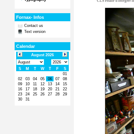
CLS essaie d'intégrer le
Fornax- Infos
Contact us
Text version
Calendar