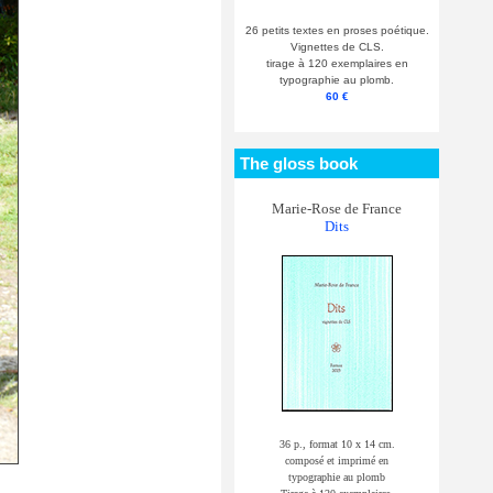
26 petits textes en proses poétique.
Vignettes de CLS.
tirage à 120 exemplaires en
typographie au plomb.
60 €
The gloss book
Marie-Rose de France
Dits
36 p., format 10 x 14 cm.
composé et imprimé en
typographie au plomb