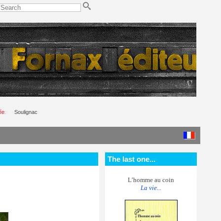
ée.
Soulignac
The last one...
L’homme au coin
La vie...