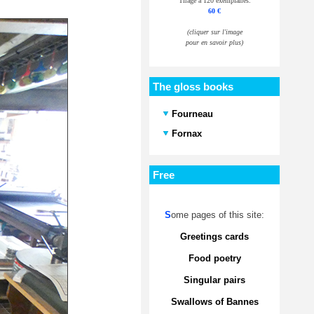
Tirage à 120 exemplaires.
60 €
(cliquer sur l'image
pour en savoir plus)
The gloss books
Fourneau
Fornax
Free
S
ome pages of this site:
Greetings cards
Food poetry
Singular pairs
Swallows of Bannes