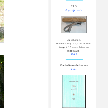
CLS
A pas feutrés
Un volumen,
79 cm de long, 17,5 cm de haut.
tirage à 10 exemplaires en
linogravure.
250 €
__________
Marie-Rose de France
Dits