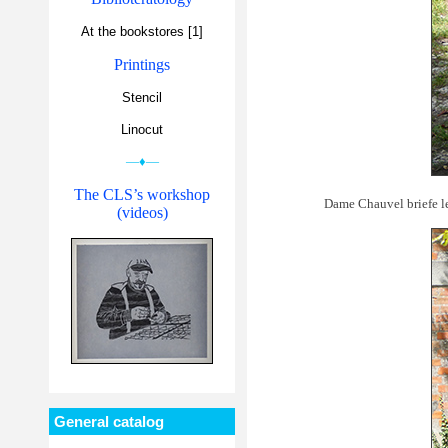
At the bookstores [1]
Printings
Stencil
Linocut
—♦—
The CLS’s workshop
Dame Chauvel briefe le
(videos)
General catalog