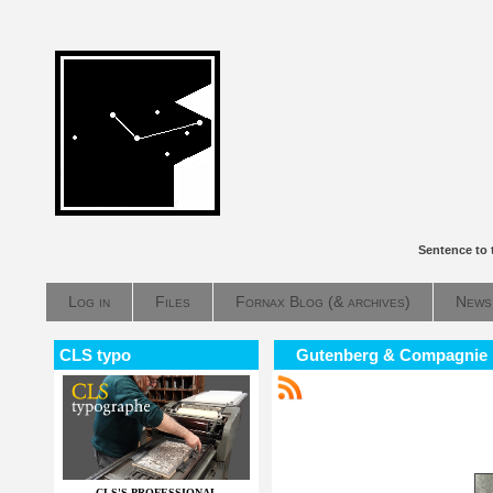
Sentence to 
Log in
Files
Fornax Blog (& archives)
News
CLS typo
Gutenberg & Compagnie
CLS'S PROFESSIONAL