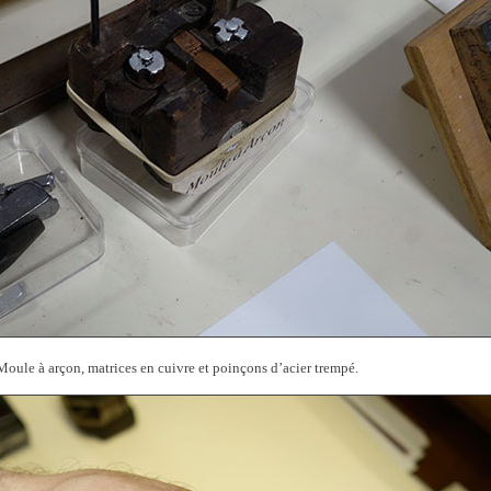
Moule à arçon, matrices en cuivre et poinçons d’acier trempé.